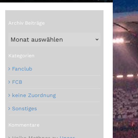
Archiv Beiträge
Archiv
Beiträge
Kategorien
Fanclub
FCB
keine Zuordnung
Sonstiges
Kommentare
Heiko Methner
zu
Unser