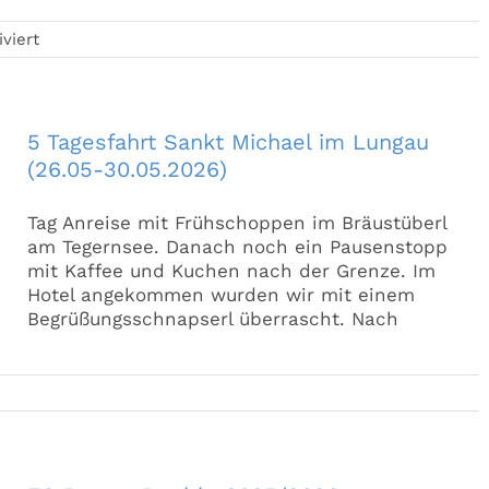
für
viert
Monatsversammlung
mit
Saisonschluss
und
5 Tagesfahrt Sankt Michael im Lungau
Double-
(26.05-30.05.2026)
Feier
Tag Anreise mit Frühschoppen im Bräustüberl
am Tegernsee. Danach noch ein Pausenstopp
mit Kaffee und Kuchen nach der Grenze. Im
Hotel angekommen wurden wir mit einem
Begrüßungsschnapserl überrascht. Nach