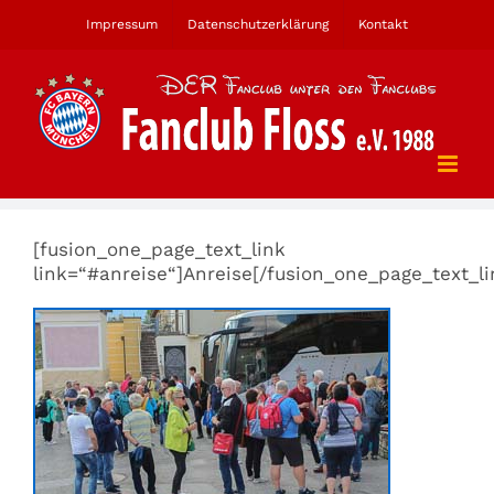
Zum
Impressum
Datenschutzerklärung
Kontakt
Inhalt
springen
[fusion_one_page_text_link
link=“#anreise“]Anreise[/fusion_one_page_text_li