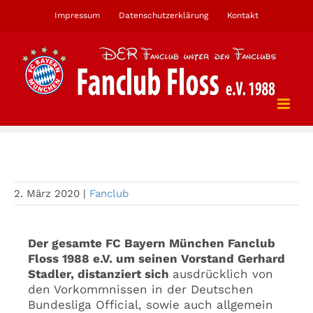
Zum
Impressum
Datenschutzerklärung
Kontakt
Inhalt
springen
Der Fanclub distanziert sich von den
Schmähungen gegen Hopp
2. März 2020
|
Fanclub
Der gesamte FC Bayern München Fanclub
Floss 1988 e.V. um seinen Vorstand Gerhard
Stadler, distanziert sich
ausdrücklich von
den Vorkommnissen in der Deutschen
Bundesliga Official, sowie auch allgemein