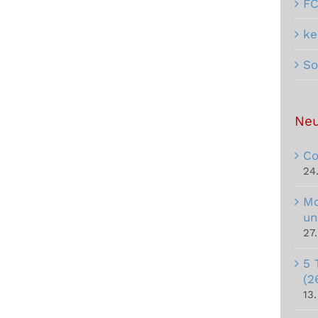
F
ke
So
Neu
Co
24
Mo
un
27
5 
(2
13