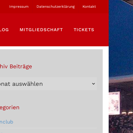
Impressum
Datenschutzerklärung
Kontakt
LOG
MITGLIEDSCHAFT
TICKETS
hiv Beiträge
hiv
träge
egorien
nclub