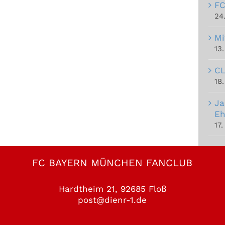
FC
24
Mi
13
CL
18.
Ja
Eh
17.
FC BAYERN MÜNCHEN FANCLUB
Hardtheim 21, 92685 Floß
post@dienr-1.de