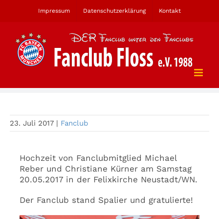
Zum
Impressum
Datenschutzerklärung
Kontakt
Inhalt
springen
Der Fanclub steht Spalier
23. Juli 2017
|
Fanclub
Hochzeit von Fanclubmitglied Michael
Reber und Christiane Kürner am Samstag
20.05.2017 in der Felixkirche Neustadt/WN.
Der Fanclub stand Spalier und gratulierte!