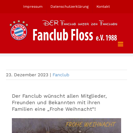
Zum
Impressum
Datenschutzerklärung
Kontakt
Inhalt
springen
Frohes Weihnachtsfest
23. Dezember 2023
|
Fanclub
Der Fanclub wünscht allen Mitglieder,
Freunden und Bekannten mit ihren
Familien eine „Frohe Weihnacht“!