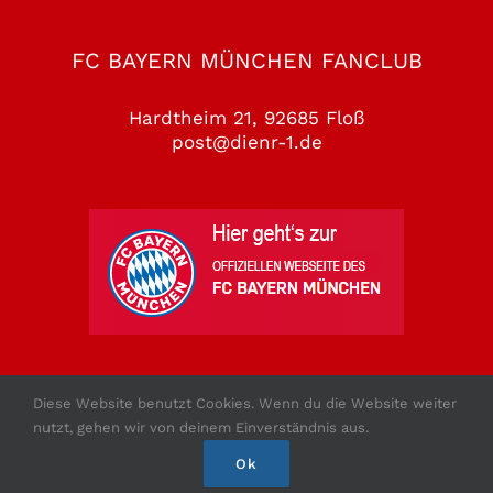
FC BAYERN MÜNCHEN FANCLUB
Hardtheim 21, 92685 Floß
post@dienr-1.de
Diese Website benutzt Cookies. Wenn du die Website weiter
nutzt, gehen wir von deinem Einverständnis aus.
Copyright 2010 - 2026 - FCB Fanclub Floss e.V.
Ok
1988