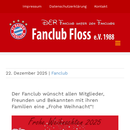
Zum
Impressum
Datenschutzerklärung
Kontakt
Inhalt
springen
Frohes Weihnachtsfest
22. Dezember 2025
|
Fanclub
Der Fanclub wünscht allen Mitglieder,
Freunden und Bekannten mit ihren
Familien eine „Frohe Weihnacht“!