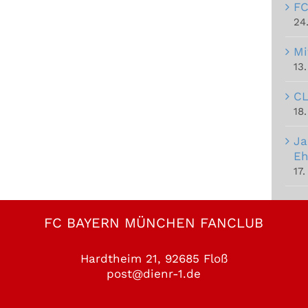
FC
24
Mi
13
CL
18.
Ja
Eh
17.
FC BAYERN MÜNCHEN FANCLUB
Hardtheim 21, 92685 Floß
post@dienr-1.de