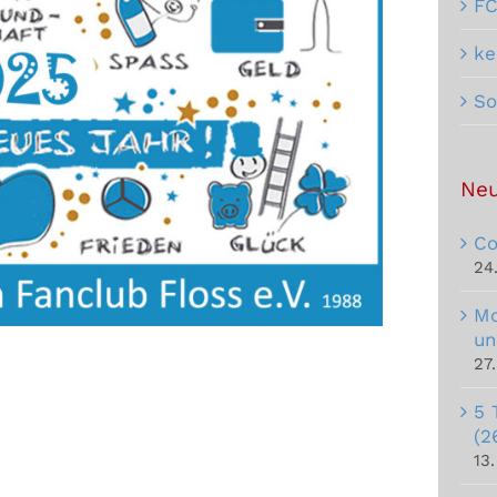
F
ke
So
Neu
Co
24
Mo
un
27
5 
(2
13