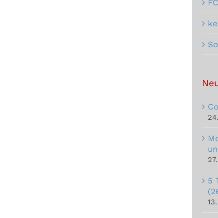
F
ke
So
Neu
Co
24
Mo
un
27
5 
(2
13