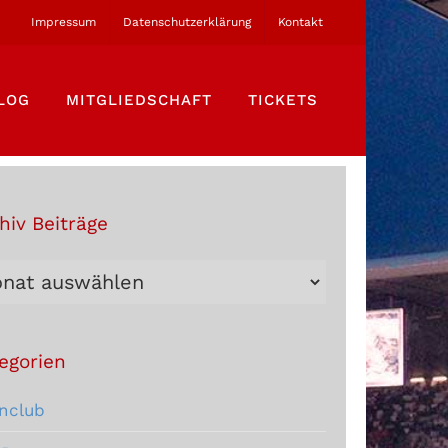
Impressum
Datenschutzerklärung
Kontakt
LOG
MITGLIEDSCHAFT
TICKETS
hiv Beiträge
hiv
träge
egorien
nclub