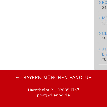
FC
24
Mi
13
CL
18.
Ja
Eh
17.
FC BAYERN MÜNCHEN FANCLUB
Hardtheim 21, 92685 Floß
post@dienr-1.de