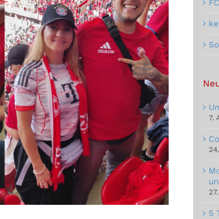
F
ke
So
Neu
Un
7.
Co
24
Mo
un
27
5 