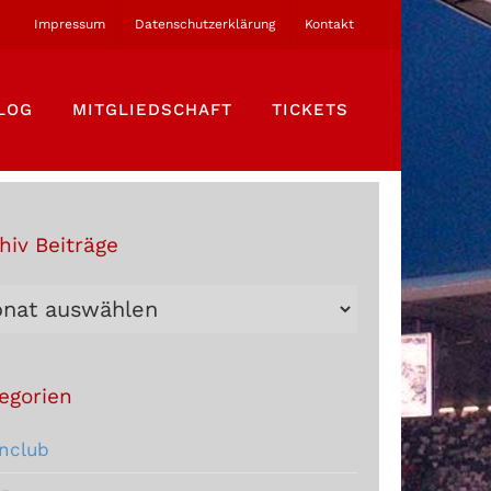
Impressum
Datenschutzerklärung
Kontakt
LOG
MITGLIEDSCHAFT
TICKETS
hiv Beiträge
hiv
träge
egorien
nclub