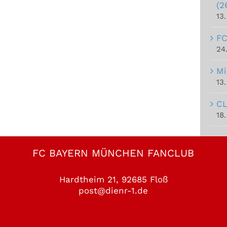
(2
13
FC
24
Mi
13
CL
18.
FC BAYERN MÜNCHEN FANCLUB
Hardtheim 21, 92685 Floß
post@dienr-1.de