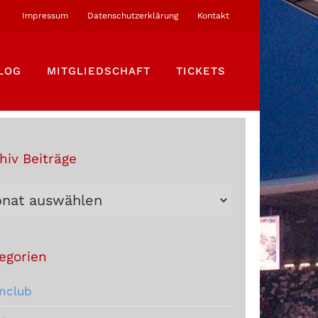
Impressum
Datenschutzerklärung
Kontakt
LOG
MITGLIEDSCHAFT
TICKETS
hiv Beiträge
hiv
träge
egorien
nclub