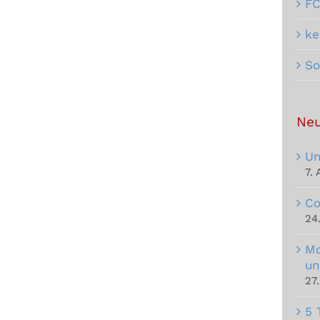
F
ke
So
Neu
Un
7.
Co
24
Mo
un
27
5 