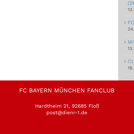
(2
13
FC
24
Mi
13
CL
18.
FC BAYERN MÜNCHEN FANCLUB
Hardtheim 21, 92685 Floß
post@dienr-1.de