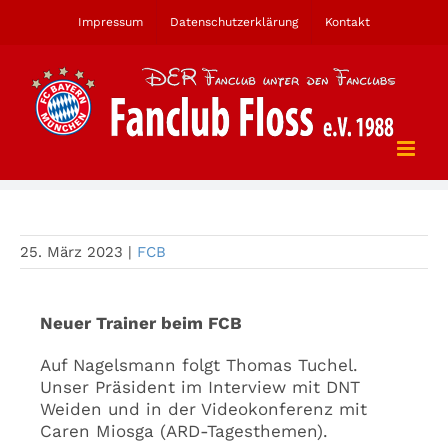
Zum
Impressum
Datenschutzerklärung
Kontakt
Inhalt
springen
Neuer Trainer bei den Bayern
25. März 2023
|
FCB
Neuer Trainer beim FCB
Auf Nagelsmann folgt Thomas Tuchel.
Unser Präsident im Interview mit DNT
Weiden und in der Videokonferenz mit
Caren Miosga (ARD-Tagesthemen).