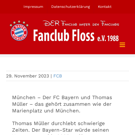
Zum
Impressum
Datenschutzerklärung
Kontakt
Inhalt
springen
Thomas Müller und der FC Bayern
29. November 2023
|
FCB
München – Der FC Bayern und Thomas
Müller – das gehört zusammen wie der
Marienplatz und München.
Thomas Müller durchlebt schwierige
Zeiten. Der Bayern-Star würde seinen