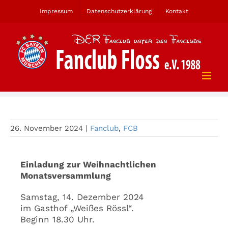
Zum
Impressum
Datenschutzerklärung
Kontakt
Inhalt
springen
Weihnachtliche Monatsversammlung
26. November 2024
|
Fanclub
,
FCB
Einladung zur Weihnachtlichen
Monatsversammlung
Samstag, 14. Dezember 2024
im Gasthof „Weißes Rössl“.
Beginn 18.30 Uhr.